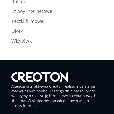
Roll up
Strony internetowe
Teczki firmowe
Ulotki
Wizytówki
Agencja interaktywna Creoton realizuje działania
marketingowe online. Każdego dnia naszej pracy
walczymy o realizację biznesowych celów naszych
klientów. W skuteczny sposób dbamy o wizerunek
firm w Internecie.